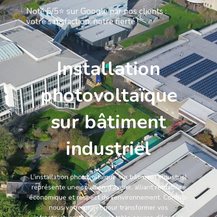
Noté 5/5⭐ sur Google par nos clients :
votre satisfaction, notre fierté !
Installation
photovoltaïque
sur bâtiment
industriel
L’installation photovoltaïque sur bâtiment industriel
représente une solution d’avenir, alliant rentabilité
économique et respect de l’environnement. Confiez-
nous votre projet pour transformer vos