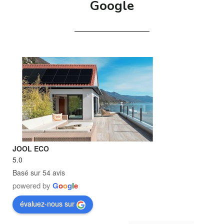
Google
JOOL ECO
5.0
Basé sur 54 avis
powered by
G
o
o
g
l
e
évaluez-nous sur