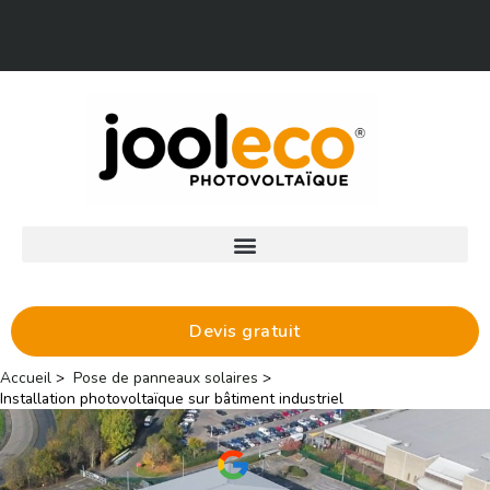
Aller
Facebook
LinkedIn
au
contenu
Devis gratuit
Accueil
Pose de panneaux solaires
Installation photovoltaïque sur bâtiment industriel