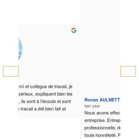
Ronan AULNETTE
last year
l, je 
Nous avons effectué un RDV avec cette 
en les 
entreprise. Entreprise sérieuse, 
André
 sont 
professionnelle, donnant des conseils en 
last yea
et 
toute honnêteté. Rien à comparer avec les 
Présent
er.
entreprises qui demarchent par téléphone, via 
pertine
des sites internet.