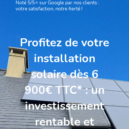
Noté 5/5⭐ sur Google par nos clients :
votre satisfaction, notre fierté !
Profitez de votre
installation
solaire dès 6
900€ TTC* : un
investissement
rentable et