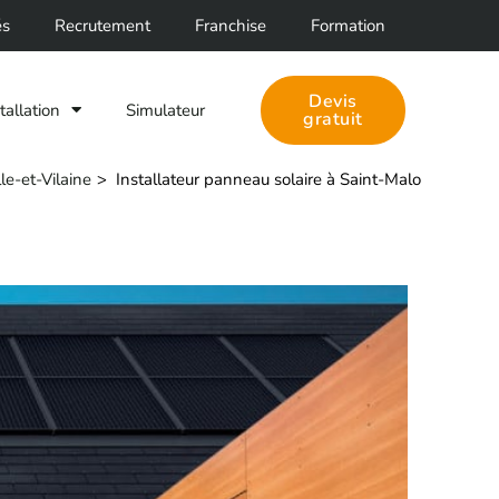
Facebook
LinkedIn
és
Recrutement
Franchise
Formation
Devis
tallation
Simulateur
gratuit
le-et-Vilaine
Installateur panneau solaire à Saint-Malo