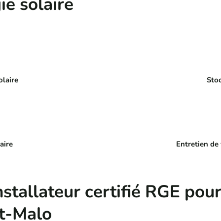
ie solaire
olaire
Stoc
aire
Entretien de
nstallateur certifié RGE pour 
nt-Malo