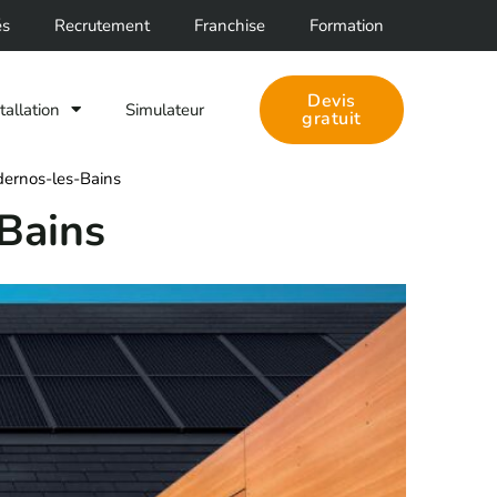
Facebook
LinkedIn
és
Recrutement
Franchise
Formation
Devis
tallation
Simulateur
gratuit
dernos-les-Bains
-Bains