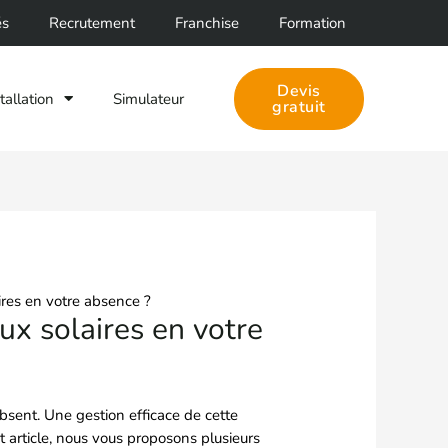
Facebook
LinkedIn
és
Recrutement
Franchise
Formation
Devis
tallation
Simulateur
gratuit
ires en votre absence ?
x solaires en votre
 absent. Une gestion efficace de cette
et article, nous vous proposons plusieurs