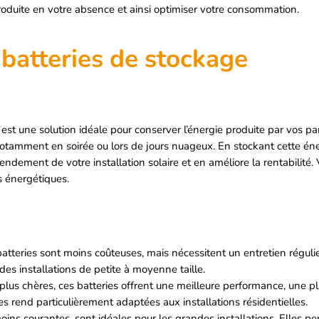
produite en votre absence et ainsi optimiser votre consommation.
e batteries de stockage
e est une solution idéale pour conserver l’énergie produite par vos 
, notamment en soirée ou lors de jours nuageux. En stockant cette é
ndement de votre installation solaire et en améliore la rentabilit
s énergétiques.
batteries sont moins coûteuses, mais nécessitent un entretien réguli
des installations de petite à moyenne taille.
plus chères, ces batteries offrent une meilleure performance, une 
es rend particulièrement adaptées aux installations résidentielles.
moins courantes, sont idéales pour les grandes installations. Elles 