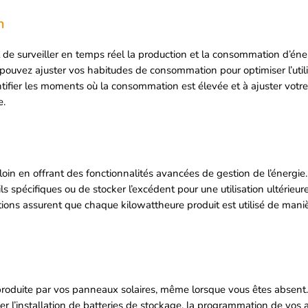
n
de surveiller en temps réel la production et la consommation d’énerg
 pouvez ajuster vos habitudes de consommation pour optimiser l’utili
ntifier les moments où la consommation est élevée et à ajuster vot
e.
oin en offrant des fonctionnalités avancées de gestion de l’énergie. E
ils spécifiques ou de stocker l’excédent pour une utilisation ultérieu
ons assurent que chaque kilowattheure produit est utilisé de maniè
ie produite par vos panneaux solaires, même lorsque vous êtes absent
er l’installation de batteries de stockage, la programmation de vos a