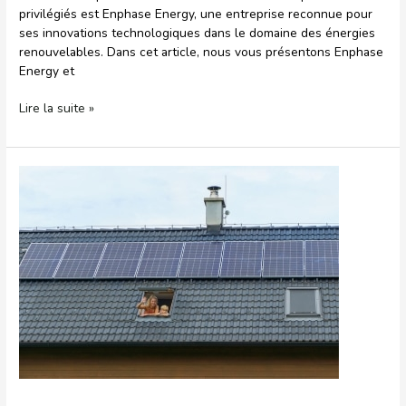
privilégiés est Enphase Energy, une entreprise reconnue pour
ses innovations technologiques dans le domaine des énergies
renouvelables. Dans cet article, nous vous présentons Enphase
Energy et
Lire la suite »
Comment
optimiser
l’énergie
produite
par
vos
panneaux
solaires
en
votre
absence
?