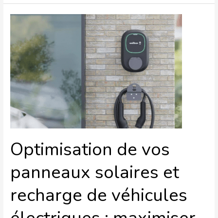
Optimisation
de
vos
panneaux
solaires
et
recharge
de
véhicules
électriques
:
maximiser
l’efficacité
Optimisation de vos
avec
Jooleco
panneaux solaires et
recharge de véhicules